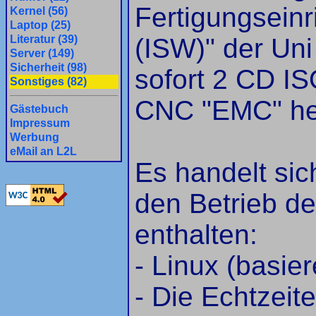
Fertigungsein
Kernel (56)
Laptop (25)
Literatur (39)
(ISW)" der Uni
Server (149)
Sicherheit (98)
sofort 2 CD I
Sonstiges (82)
CNC "EMC" he
Gästebuch
Impressum
Werbung
eMail an L2L
Es handelt sic
den Betrieb d
enthalten:
- Linux (basie
- Die Echtzeit