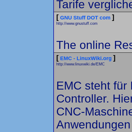
Tarife verglich
[
]
GNU Stuff DOT com
http://www.gnustuff.com
The online Res
[
]
EMC - LinuxWiki.org
http://www.linuxwiki.de/EMC
EMC steht für
Controller. Hi
CNC-Maschinen
Anwendungen 