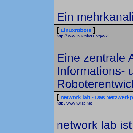
Ein mehrkanali
[
]
Linuxrobots
http://www.linuxrobots.org/wiki
Eine zentrale A
Informations- 
Roboterentwick
[
network lab - Das Netzwerkp
http://www.nwlab.net
network lab is