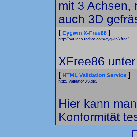
mit 3 Achsen,
auch 3D gefrä
[
]
Cygwin X-Free86
http://sources.redhat.com/cygwin/xfree/
XFree86 unte
[
]
HTML Validation Service
http://validator.w3.org/
Hier kann man
Konformität te