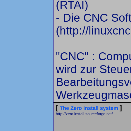
(RTAI)
- Die CNC Sof
(http://linuxcnc
"CNC" : Compu
wird zur Steu
Bearbeitungsv
Werkzeugmasch
[
]
The Zero Install system
http://zero-install.sourceforge.net/