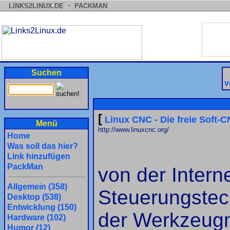
·
LINKS2LINUX.DE
PACKMAN
Suchen
v
[
Linux CNC - Die freie Soft-
Menü
http://www.linuxcnc.org/
Home
Was soll das hier?
Link hinzufügen
PackMan
von der Interne
Allgemein (358)
Steuerungstec
Desktop (538)
Entwicklung (150)
der Werkzeug
Hardware (102)
Humor (12)