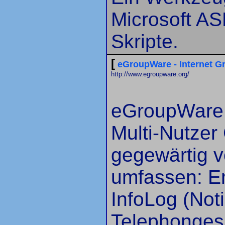
Microsoft AS
Skripte.
[
eGroupWare - Internet 
http://www.egroupware.org/
eGroupWare i
Multi-Nutzer
gegewärtig 
umfassen: Em
InfoLog (Noti
Telephonges