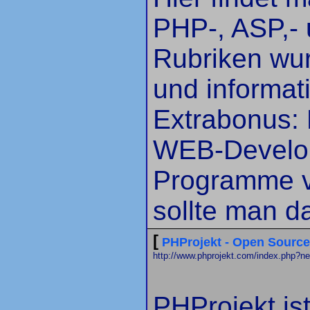
PHP-, ASP,- u
Rubriken wur
und informat
Extrabonus:
WEB-Develop
Programme vo
sollte man d
[
PHProjekt - Open Sourc
http://www.phprojekt.com/index.php?n
PHProjekt is