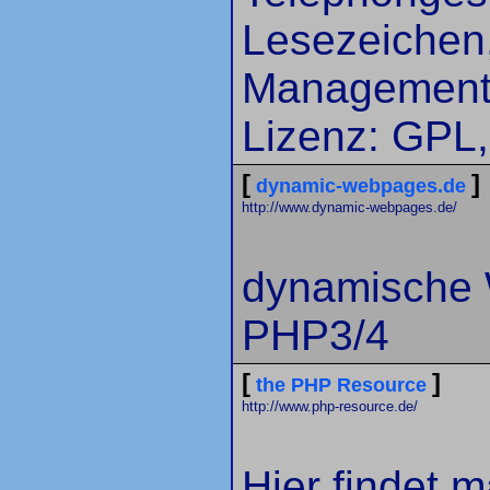
Lesezeichen,
Management
Lizenz: GPL
[
]
dynamic-webpages.de
http://www.dynamic-webpages.de/
dynamische W
PHP3/4
[
]
the PHP Resource
http://www.php-resource.de/
Hier findet 