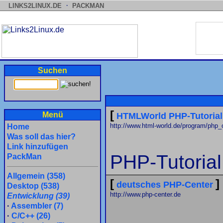
·
LINKS2LINUX.DE
PACKMAN
Suchen
[
Menü
HTMLWorld PHP-Tutorial
http://www.html-world.de/program/php_
Home
Was soll das hier?
Link hinzufügen
PHP-Tutorial 
PackMan
Allgemein (358)
[
]
deutsches PHP-Center
Desktop (538)
http://www.php-center.de
Entwicklung (39)
·
Assembler (7)
·
C/C++ (26)