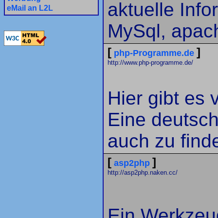
aktuelle Inf
eMail an L2L
MySql, apac
[
]
php-Programme.de
http://www.php-programme.de/
Hier gibt es
Eine deutsch
auch zu find
[
]
asp2php
http://asp2php.naken.cc/
Ein Werkzeu