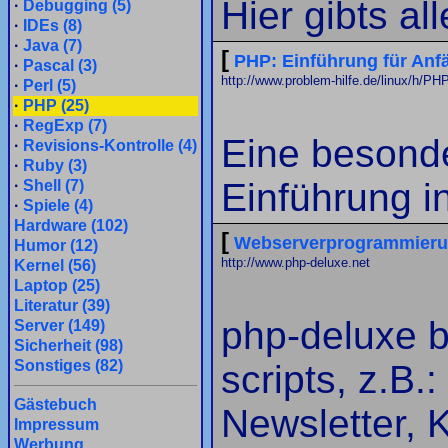
Hier gibts a
·
Debugging (5)
·
IDEs (8)
·
Java (7)
[
PHP: Einführung für Anf
·
Pascal (3)
http://www.problem-hilfe.de/linux/h/PH
·
Perl (5)
·
PHP (25)
·
RegExp (7)
Eine besonde
·
Revisions-Kontrolle (4)
·
Ruby (3)
Einführung i
·
Shell (7)
·
Spiele (4)
Hardware (102)
[
Webserverprogrammierun
Humor (12)
http://www.php-deluxe.net
Kernel (56)
Laptop (25)
Literatur (39)
php-deluxe b
Server (149)
Sicherheit (98)
Sonstiges (82)
scripts, z.B.
Gästebuch
Newsletter, 
Impressum
Werbung