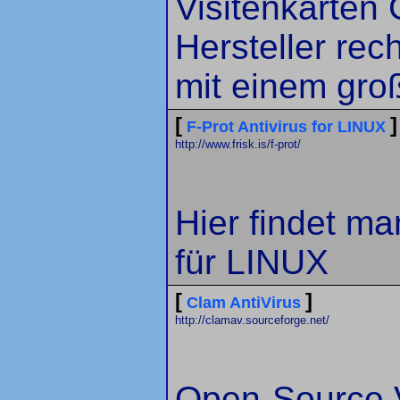
Visitenkarten
Hersteller rec
mit einem gro
[
]
F-Prot Antivirus for LINUX
http://www.frisk.is/f-prot/
Hier findet ma
für LINUX
[
]
Clam AntiVirus
http://clamav.sourceforge.net/
Open-Source V