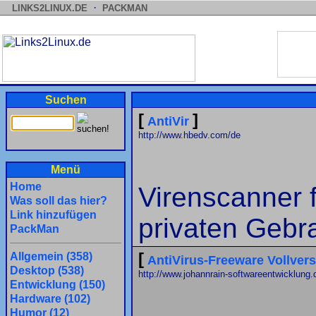
·
LINKS2LINUX.DE
PACKMAN
Suchen
[
]
AntiVir
http://www.hbedv.com/de
Menü
Home
Virenscanner f
Was soll das hier?
Link hinzufügen
privaten Gebr
PackMan
[
Allgemein (358)
AntiVirus-Freeware Vollvers
Desktop (538)
http://www.johannrain-softwareentwicklung.
Entwicklung (150)
Hardware (102)
Humor (12)