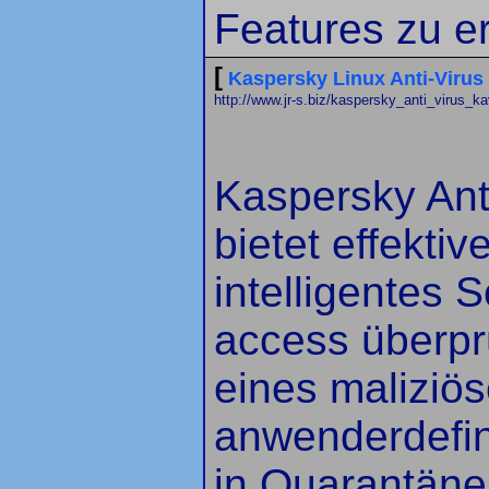
Features zu e
[
Kaspersky Linux Anti-Virus
http://www.jr-s.biz/kaspersky_anti_virus_
Kaspersky Anti
bietet effekti
intelligentes
access überprü
eines malizi
anwenderdefini
in Quarantäne