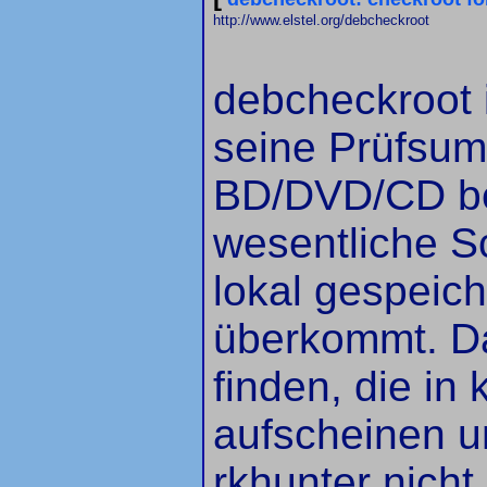
http://www.elstel.org/debcheckroot
debcheckroot i
seine Prüfsum
BD/DVD/CD be
wesentliche 
lokal gespeic
überkommt. Da
finden, die in
aufscheinen u
rkhunter nich