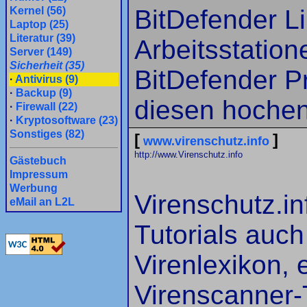
Kernel (56)
BitDefender Li
Laptop (25)
Literatur (39)
Arbeitsstation
Server (149)
Sicherheit (35)
BitDefender P
·
Antivirus (9)
·
Backup (9)
diesen hochen
·
Firewall (22)
·
Kryptosoftware (23)
Sonstiges (82)
[
]
www.virenschutz.info
http://www.Virenschutz.info
Gästebuch
Impressum
Werbung
Virenschutz.in
eMail an L2L
Tutorials auch
Virenlexikon, 
Virenscanner-